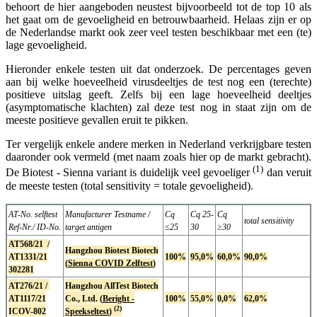
behoort de hier aangeboden neustest bijvoorbeeld tot de top 10 als
het gaat om de gevoeligheid en betrouwbaarheid. Helaas zijn er op
de Nederlandse markt ook zeer veel testen beschikbaar met een (te)
lage gevoeligheid.
Hieronder enkele testen uit dat onderzoek. De percentages geven
aan bij welke hoeveelheid virusdeeltjes de test nog een (terechte)
positieve uitslag geeft. Zelfs bij een lage hoeveelheid deeltjes
(asymptomatische klachten) zal deze test nog in staat zijn om de
meeste positieve gevallen eruit te pikken.
Ter vergelijk enkele andere merken in Nederland verkrijgbare testen
daaronder ook vermeld (met naam zoals hier op de markt gebracht).
(1)
De Biotest - Sienna variant is duidelijk veel gevoeliger
dan veruit
de meeste testen (total sensitivity = totale gevoeligheid).
AT-No. selftest
Manufacturer Testname /
Cq
Cq 25-
Cq
total sensitivity
Ref-Nr./ ID-No.
target antigen
≤25
30
≥30
AT568/21 /
Hangzhou Biotest Biotech
AT1331/21
100%
95,0%
60,0%
90,0%
(
Sienna COVID Zelftest
)
302281
AT276/21 /
Hangzhou AllTest Biotech
AT1117/21
Co., Ltd. (
Beright -
100%
55,0%
0,0%
62,0%
(2)
ICOV-802
Speekseltest
)