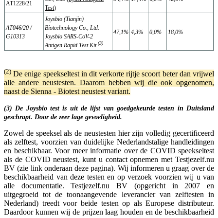
AT1228/21
Test
)
Joysbio (Tianjin)
AT046/20 /
Biotechnology Co., Ltd.
47,1%
4,3%
0,0%
18,0%
G10313
Joysbio SARS-CoV-2
(3)
Antigen Rapid Test Kit
(2)
De enige speekseltest in dit verkorte rijtje scoort beter dan vrijwel
alle andere neustesten. Daarom hebben wij die ook opgenomen,
naast de Sienna - Biotest neustest variant.
(3) De Joysbio test is uit de lijst van goedgekeurde testen in Duitsland
geschrapt. Door de zeer lage gevoeligheid.
Zowel de speeksel als de neustesten hier zijn volledig gecertificeerd
als zelftest, voorzien van duidelijke Nederlandstalige handleidingen
en beschikbaar. Voor meer informatie over de COVID speekseltest
als de COVID neustest, kunt u contact opnemen met Testjezelf.nu
BV (zie link onderaan deze pagina). Wij informeren u graag over de
beschikbaarheid van deze testen en op verzoek voorzien wij u van
alle documentatie. Testjezelf.nu BV (opgericht in 2007 en
uitgegroeid tot de toonaangevende leverancier van zelftesten in
Nederland) treedt voor beide testen op als Europese distributeur.
Daardoor kunnen wij de prijzen laag houden en de beschikbaarheid