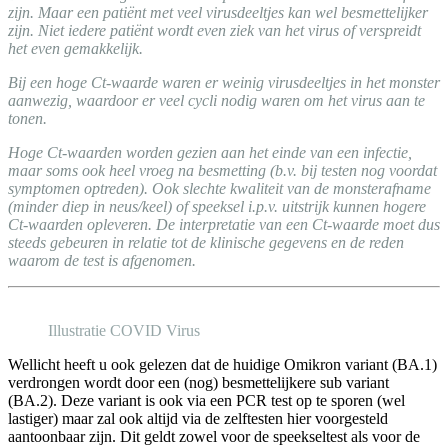
zijn. Maar een patiënt met veel virusdeeltjes kan wel besmettelijker
zijn. Niet iedere patiënt wordt even ziek van het virus of verspreidt
het even gemakkelijk.
Bij een hoge Ct-waarde waren er weinig virusdeeltjes in het monster
aanwezig, waardoor er veel cycli nodig waren om het virus aan te
tonen.
Hoge Ct-waarden worden gezien aan het einde van een infectie,
maar soms ook heel vroeg na besmetting (b.v. bij testen nog voordat
symptomen optreden). Ook slechte kwaliteit van de monsterafname
(minder diep in neus/keel) of speeksel i.p.v. uitstrijk kunnen hogere
Ct-waarden opleveren. De interpretatie van een Ct-waarde moet dus
steeds gebeuren in relatie tot de klinische gegevens en de reden
waarom de test is afgenomen.
Illustratie COVID Virus
Wellicht heeft u ook gelezen dat de huidige Omikron variant (BA.1)
verdrongen wordt door een (nog) besmettelijkere sub variant
(BA.2). Deze variant is ook via een PCR test op te sporen (wel
lastiger) maar zal ook altijd via de zelftesten hier voorgesteld
aantoonbaar zijn. Dit geldt zowel voor de speekseltest als voor de