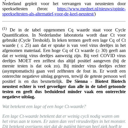
Nederland gepleit voor het vervangen van neustesten door
speekseltesten (bron:
https://www.mednet.nl/nieuws/opinie-
speekseltesten-als-alternatief-voor-de-keel-neustest/
)
(1)
De in de tabel opgenomen Cq waarde staat voor Cycle
Quantification. In Nederlandse laboratoria wordt daar Ct voor
gebruikt (Cycle Treshold). In leken termen geeft een lage Cq of Ct
waarde ( ≤ 25) aan dat er sprake is van veel virus deeltjes in het
afgenomen materiaal. Een hoge Cq of Ct waarde (≥ 30) geeft aan
dat er weinig virus deeltjes aanwezig zijn. Bij veel COVID virus
deeltjes MOET een zelftest dus altijd positief aangeven (bij de
meeste testen is dat ook zo). Bij minder virus deeltjes echter
(asymptomatisch) gaan veel zelftesten de fout in. Er wordt een
onterechte negatieve uitslag gegeven, terwijl de geteste persoon wel
positief is en dus besmettelijk.
De Sienna - Biotest Biotech
neustest echter is veel gevoeliger dan alle in de tabel getoonde
testen en geeft dus beduidend minder vaak een onterechte
negatieve uitslag.
Wat betekent een lage of een hoge Ct-waarde?
Een lage Ct-waarde betekent dat er weinig cycli nodig waren om
het virus aan te tonen. Er zaten dan veel virusdeeltjes in het monster.
Dit betekent overigens niet dat de patiënt hiervan heel ziek hoeft te