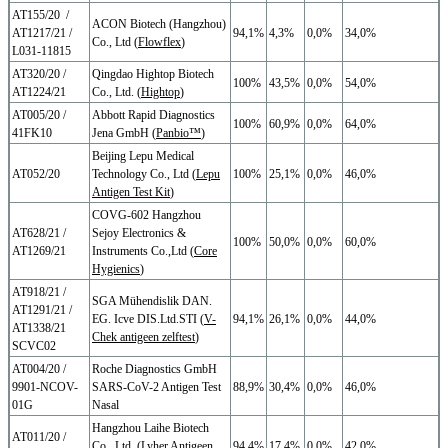
AT155/20 /
ACON Biotech (Hangzhou)
AT1217/21 /
94,1%
4,3%
0,0%
34,0%
Co., Ltd (
Flowflex
)
L031-11815
AT320/20 /
Qingdao Hightop Biotech
100%
43,5%
0,0%
54,0%
AT1224/21
Co., Ltd. (
Hightop
)
AT005/20 /
Abbott Rapid Diagnostics
100%
60,9%
0,0%
64,0%
41FK10
Jena GmbH (
Panbio™
)
Beijing Lepu Medical
AT052/20
Technology Co., Ltd (
Lepu
100%
25,1%
0,0%
46,0%
Antigen Test Kit
)
COVG-602 Hangzhou
AT628/21 /
Sejoy Electronics &
100%
50,0%
0,0%
60,0%
AT1269/21
Instruments Co.,Ltd (
Core
Hygienics
)
AT918/21 /
SGA Mühendislik DAN.
AT1291/21 /
EG. Icve DIS.Ltd.STI (
V-
94,1%
26,1%
0,0%
44,0%
AT1338/21
Chek antigeen zelftest
)
SCVC02
AT004/20 /
Roche Diagnostics GmbH
9901-NCOV-
SARS-CoV-2 Antigen Test
88,9%
30,4%
0,0%
46,0%
01G
Nasal
Hangzhou Laihe Biotech
AT011/20 /
Co., Ltd. (
Lyher Antigeen
94,4%
17,4%
0,0%
42,0%